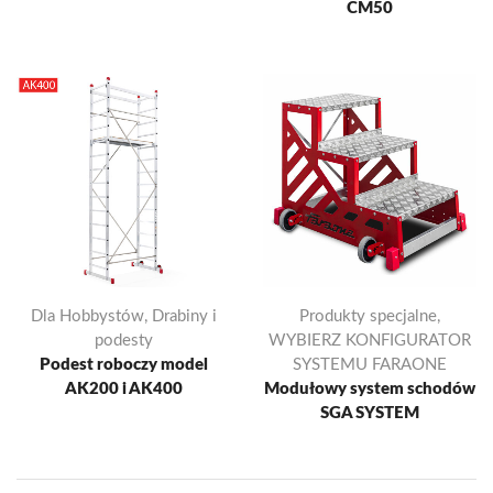
CM50
Dla Hobbystów
,
Drabiny i
Produkty specjalne
,
podesty
WYBIERZ KONFIGURATOR
Podest roboczy model
SYSTEMU FARAONE
AK200 i AK400
Modułowy system schodów
SGA SYSTEM