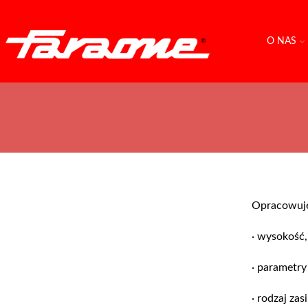
O NAS
Opracowuje
· wysokość,
· parametry
· rodzaj zasi