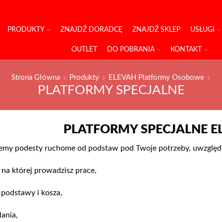
PRODUKTY
ZNAJDŹ DORADCĘ
ZNAJDŹ SKLEP
USŁUGI
OUTLET
DO POBRANIA
KONTAKT
Strona Główna
Produkty
ELEVAH Platformy Osobowe
PLATFORMY SPECJALNE
PLATFORMY SPECJALNE E
my podesty ruchome od podstaw pod Twoje potrzeby, uwzględn
 na której prowadzisz prace,
 podstawy i kosza,
lania,