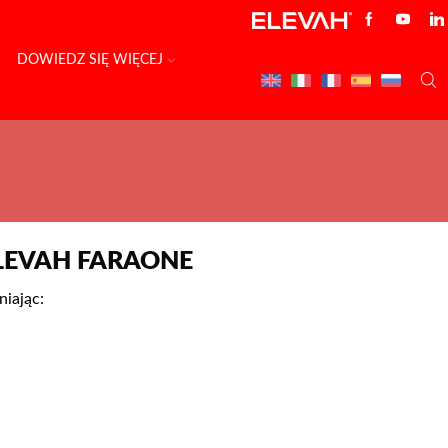
DOWIEDZ SIĘ WIĘCEJ
LEVAH FARAONE
iając: