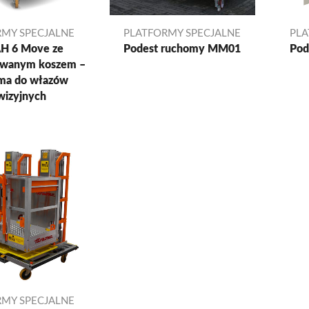
RMY SPECJALNE
PLATFORMY SPECJALNE
PLA
H 6 Move ze
Podest ruchomy MM01
Pod
owanym koszem –
rma do włazów
wizyjnych
RMY SPECJALNE