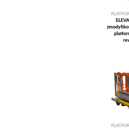
PLATFO
ELEVA
zmodyfik
platfo
re
PLATFO