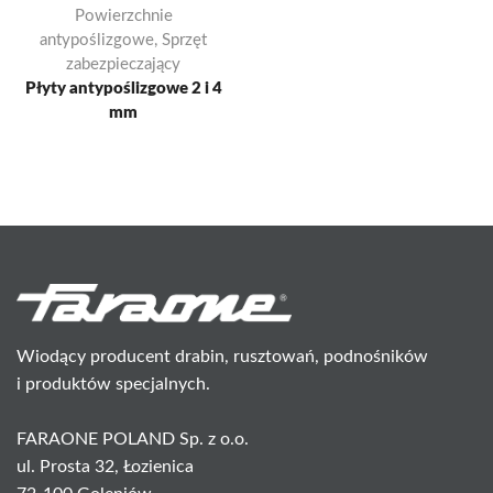
Powierzchnie
antypoślizgowe
,
Sprzęt
zabezpieczający
Płyty antypoślizgowe 2 i 4
mm
Wiodący producent drabin, rusztowań, podnośników
i produktów specjalnych.
FARAONE POLAND Sp. z o.o.
ul. Prosta 32, Łozienica