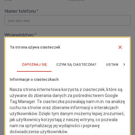
Numer telefonu
*
Województwo
*
Produkty
*
Produkty
Przeznaczenie
Treść wiadomości
*