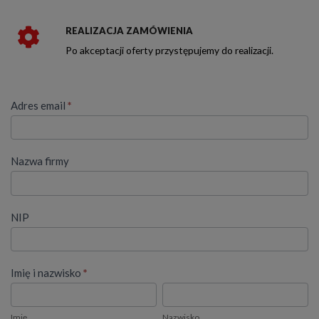
REALIZACJA ZAMÓWIENIA
Po akceptacji oferty przystępujemy do realizacji.
DORADZTWO
Adres email
*
TECHNICZNO
–
HANDLOWE
FARAONE
Nazwa firmy
NIP
Imię i nazwisko
*
Imię
Nazwisko
Imię
Nazwisko