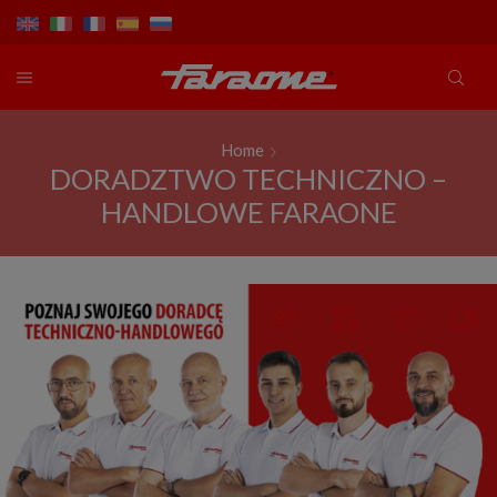
Home
DORADZTWO TECHNICZNO –
HANDLOWE FARAONE