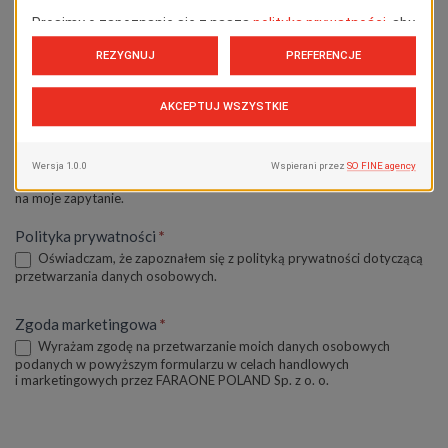
Plik
RODO Zgoda
*
Zgadzam się na przechowywanie przesłanych przeze mnie
informacji w tej witrynie internetowej do celów udzielenia odpowiedzi
na moje zapytanie.
Polityka prywatności
*
Oświadczam, że zapoznałem się z polityką prywatności dotyczącą
przetwarzania danych osobowych.
Zgoda marketingowa
*
Wyrażam zgodę na przetwarzanie moich danych osobowych
podanych w powyższym formularzu w celach handlowych
i marketingowych przez FARAONE POLAND Sp. z o. o.