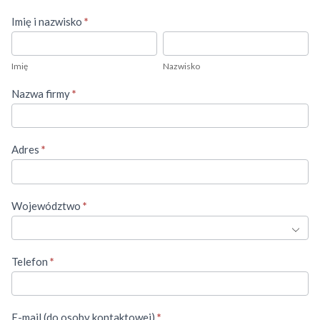
Imię i nazwisko
*
Imię
Nazwisko
Imię
Nazwisko
Nazwa firmy
*
Adres
*
Województwo
*
Telefon
*
E-mail (do osoby kontaktowej)
*