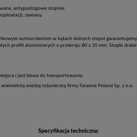
wane, antypoślizgowe stopnie.
sploatacji, zawiasy.
odatkowym wzmocnieniom w kątach dolnych stopni gwarantujemy 
łych profili aluminiowych o przekroju 80 x 35 mm. Stopki drab
iejsca i jest łatwa do transportowania.
eloletnią wiedzę inżynierską firmy Faraone Poland Sp. z o.o.
Specyfikacja techniczna: