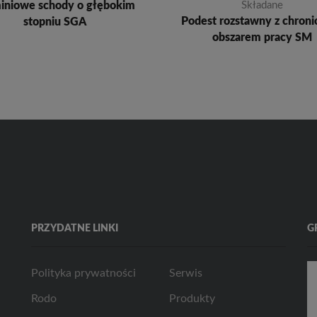
iniowe schody o głębokim
Składane
Podest rozstawny z chron
stopniu SGA
obszarem pracy SM
PRZYDATNE LINKI
G
Polityka prywatności
Serwis
Rodo
Produkty