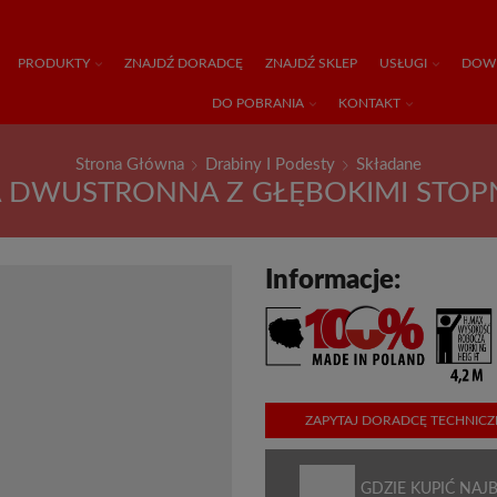
PRODUKTY
ZNAJDŹ DORADCĘ
ZNAJDŹ SKLEP
USŁUGI
DOWI
DO POBRANIA
KONTAKT
Strona Główna
Drabiny I Podesty
Składane
 DWUSTRONNA Z GŁĘBOKIMI STOP
Informacje:
ZAPYTAJ DORADCĘ TECHNIC
GDZIE KUPIĆ NAJB