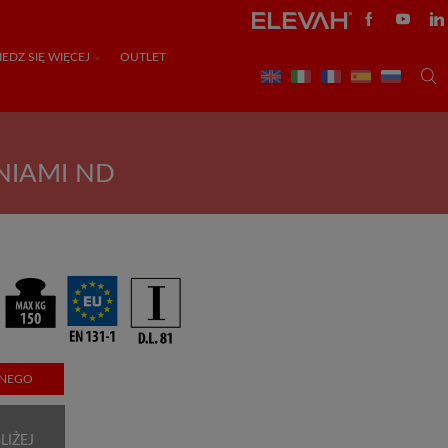
EDZ SIĘ WIĘCEJ
OUTLET
NIAMI ND
ZNEGO
LIŻEJ