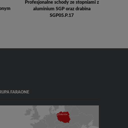
Profesjonalne schody ze stopniami z
Dra
ionym
aluminium SGP oraz drabina
SGP05.P.17
RUPA FARAONE