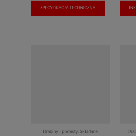
SPECYFIKACJA TECHNICZNA
IN
Drabiny i podesty
,
Składane
Drab