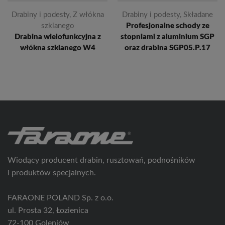
Drabiny i podesty
,
Z włókna
Drabiny i podesty
,
Składane
szklanego
Profesjonalne schody ze
Drabina wielofunkcyjna z
stopniami z aluminium SGP
włókna szklanego W4
oraz drabina SGP05.P.17
Wiodący producent drabin, rusztowań, podnośników
i produktów specjalnych.
FARAONE POLAND Sp. z o.o.
ul. Prosta 32, Łozienica
72-100 Goleniów