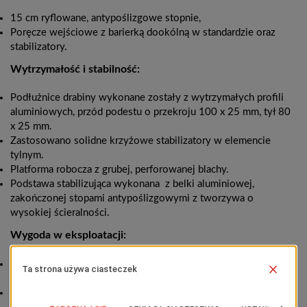
15 cm ryflowane, antypoślizgowe stopnie,
Poręcze wejściowe z barierką dookólną w standardzie oraz
stabilizatory.
Wytrzymałość i stabilność:
Podłużnice drabiny wykonane zostały z wytrzymałych profili
aluminiowych, przód podestu o przekroju 100 x 25 mm, tył 80
x 25 mm.
Zastosowano solidne krzyżowe stabilizatory w elemencie
tylnym.
Platforma robocza z grubej, perforowanej blachy.
Podstawa stabilizująca wykonana z belki aluminiowej,
zakończonej stopami antypoślizgowymi z tworzywa o
wysokiej ścieralności.
Wygoda w eksploatacji:
Podest łatwy w przemieszczaniu dzięki kołom o średnicy 170
mm.
Wejście pod kątem 60 stopni oraz stopnie o głębokości 15 cm