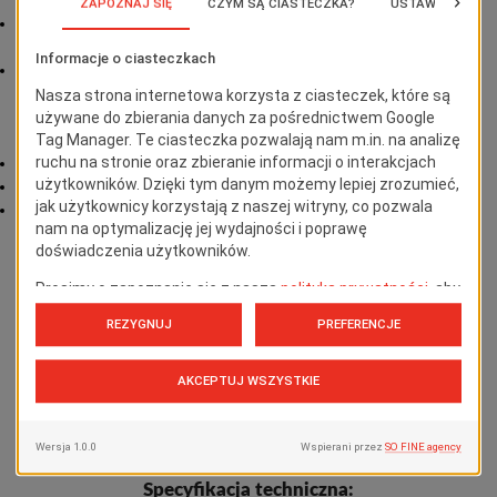
podnoszą bezpieczeństwo i komfort pracy.
Platforma robocza ryflowana o wymiarach 52 x 60 cm z
bortnicami zabezpieczającymi przed wyślizgnięciem się.
Podstawa stabilizująca wyposażona w dwie stopy z
wielokomorowego profilu otulone elastycznym tworzywem
antypoślizgowym, co zapewnia stabilne oparcie podestu w
czasie pracy.
Stopy są łatwe do wymiany po zużyciu.
Przechyleniu zapobiegają boczne stabilizatory.
Podest ma prosty system składania, jest łatwy w transporcie,
nie zabiera wiele miejsca.
Podest wyprodukowany wg normy EN 131 oraz zgodnie z
wieloletnią wiedzą inżynierską firmy Faraone Poland Sp. z
o. o.
SKONTAKTUJ SIĘ Z NAMI
Specyfikacja techniczna: