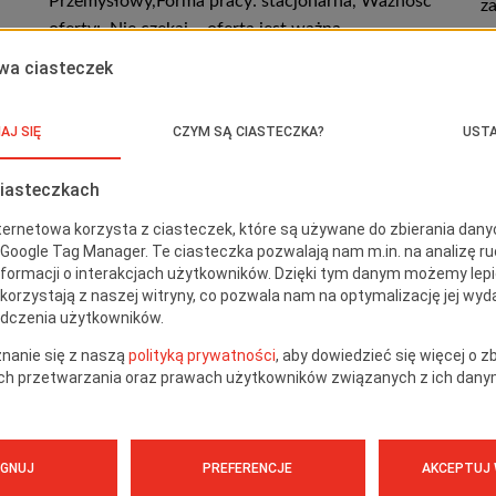
Przemysłowy,Forma pracy: stacjonarna, Ważność
z
oferty: Nie czekaj – oferta jest ważna
p
tylko do czasu,...
b
z
Czytaj Dalej
Cz