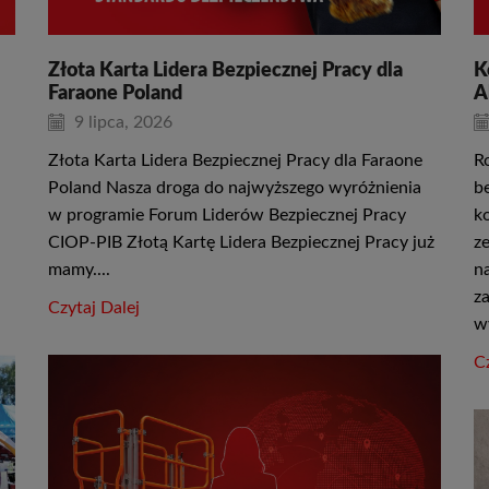
Złota Karta Lidera Bezpiecznej Pracy dla
K
Faraone Poland
A
9 lipca, 2026
Złota Karta Lidera Bezpiecznej Pracy dla Faraone
R
Poland Nasza droga do najwyższego wyróżnienia
b
w programie Forum Liderów Bezpiecznej Pracy
k
CIOP-PIB Złotą Kartę Lidera Bezpiecznej Pracy już
z
mamy....
n
z
Czytaj Dalej
w
Cz