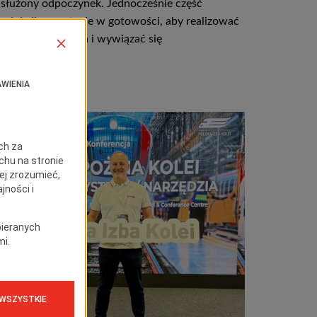
asłużony odpoczynek. Jednocześnie część
rodukcji pozostanie w gotowości, aby realizować
ieżące zamówienia i wywiązać się
e zobowiązań...
ytaj Dalej