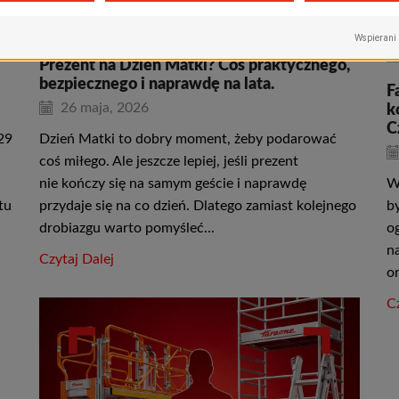
ne
Prezent na Dzień Matki? Coś praktycznego,
bezpiecznego i naprawdę na lata.
F
26 maja, 2026
k
C
29
Dzień Matki to dobry moment, żeby podarować
coś miłego. Ale jeszcze lepiej, jeśli prezent
nie kończy się na samym geście i naprawdę
W
tu
przydaje się na co dzień. Dlatego zamiast kolejnego
b
drobiazgu warto pomyśleć...
o
n
Czytaj Dalej
o
Cz