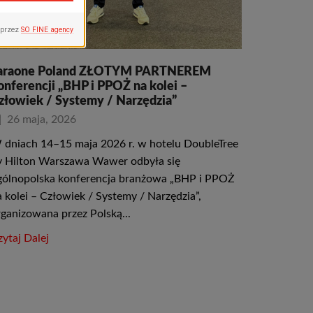
araone Poland ZŁOTYM PARTNEREM
onferencji „BHP i PPOŻ na kolei –
złowiek / Systemy / Narzędzia”
26 maja, 2026
 dniach 14–15 maja 2026 r. w hotelu DoubleTree
y Hilton Warszawa Wawer odbyła się
gólnopolska konferencja branżowa „BHP i PPOŻ
a kolei – Człowiek / Systemy / Narzędzia”,
rganizowana przez Polską...
ytaj Dalej