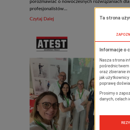
porozmawiać o nowoczesnych rozwiązaniach dla
profesjonalistów...
Czytaj Dalej