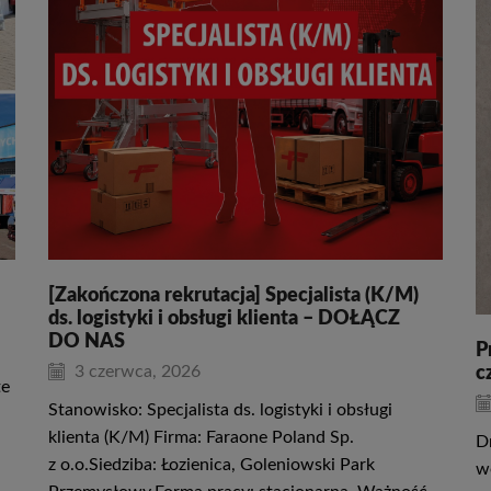
[Zakończona rekrutacja] Specjalista (K/M)
ds. logistyki i obsługi klienta – DOŁĄCZ
DO NAS
P
3 czerwca, 2026
c
te
Stanowisko: Specjalista ds. logistyki i obsługi
klienta (K/M) Firma: Faraone Poland Sp.
D
z o.o.Siedziba: Łozienica, Goleniowski Park
w