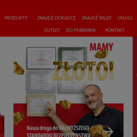
PRODUKTY
ZNAJDŹ DORADCĘ
ZNAJDŹ SKLEP
USŁUGI
OUTLET
DO POBRANIA
KONTAKT