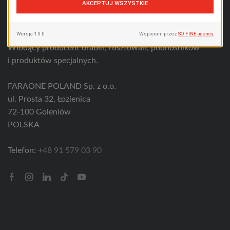
Wiodący producent drabin, rusztowań, podnośników
i produktów specjalnych.
FARAONE POLAND Sp. z o.o.
ul. Prosta 32, Łozienica
72-100 Goleniów
POLSKA
Telefon:
+48 91 579 03 90
Facebook
Instagram
Linkedin
Tik-
Youtube
tok