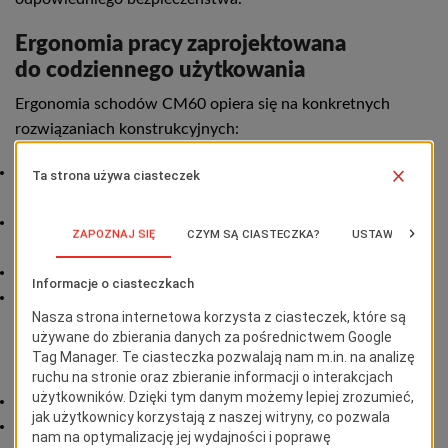
Ergonomia pracy zaprojektowana
do codziennego użytkowania
Ergonomia schodów CM60 opiera się na konkretnych
rozwiązaniach konstrukcyjnych:
wejściu pod kątem 60 stopni, które wspiera naturalną
postawę ciała,
stopniach o głębokości 15 cm zapewniających pełne
podparcie stopy,
antypoślizgowych, ryflowanych powierzchniach,
platformie roboczej o wymiarach 31 × 57 cm z możliwością
powiększenia do 47 × 57 cm.
Takie rozwiązania przekładają się na:
mniejsze zmęczenie pracownika,
większą precyzję wykonywanych prac,