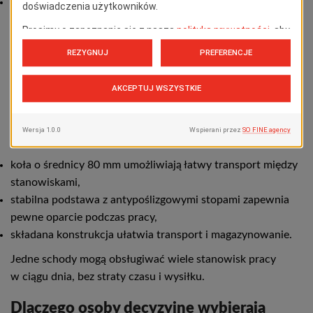
niższe ryzyko poślizgnięć i upadków.
Dla osób decyzyjnych oznacza to większą wydajność
zespołów i ograniczenie ryzyka wypadków przy pracy.
Mobilność, która usprawnia organizację
pracy
Schody CM60 zostały zaprojektowane z myślą o częstym
przemieszczaniu:
koła o średnicy 80 mm umożliwiają łatwy transport między
stanowiskami,
stabilna podstawa z antypoślizgowymi stopami zapewnia
pewne oparcie podczas pracy,
składana konstrukcja ułatwia transport i magazynowanie.
Jedne schody mogą obsługiwać wiele stanowisk pracy
w ciągu dnia, bez straty czasu i wysiłku.
Dlaczego osoby decyzyjne wybierają