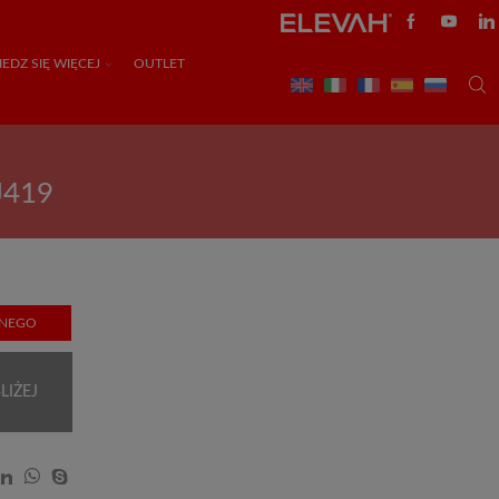
EDZ SIĘ WIĘCEJ
OUTLET
J419
ZNEGO
LIŻEJ