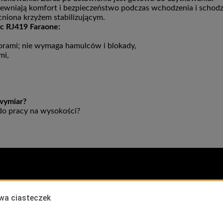
ewniają komfort i bezpieczeństwo podczas wchodzenia i schodze
niona krzyżem stabilizującym.
c RJ419 Faraone:
orami; nie wymaga hamulców i blokady,
mi,
wymiar?
 do pracy na wysokości?