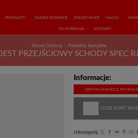
PRODUKTY
ZNAJDŹ DORADCĘ
ZNAJDŹ SKLEP
USŁUGI
DOWI
DO POBRANIA
KONTAKT
Strona Główna
Produkty Specjalne
EST PRZEJŚCIOWY SCHODY SPEC R
Informacje:
ZAPYTAJ DORADCĘ TECHNIC
GDZIE KUPIĆ NAJB
Udostępnij: