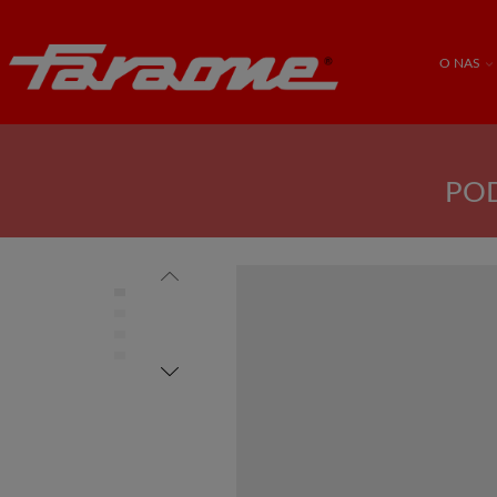
O NAS
POD