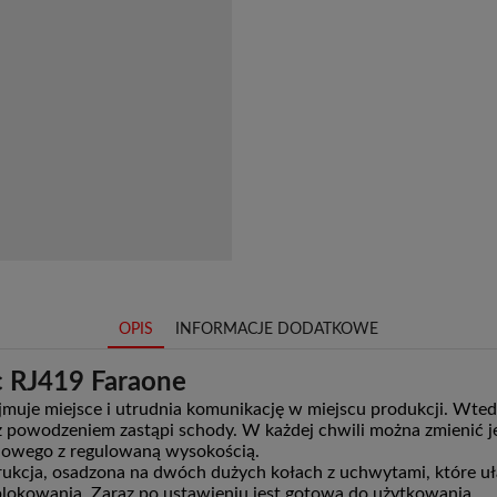
OPIS
INFORMACJE DODATKOWE
c RJ419 Faraone
ajmuje miejsce i utrudnia komunikację w miejscu produkcji. Wte
 z powodzeniem zastąpi schody. W każdej chwili można zmienić je
iowego z regulowaną wysokością.
rukcja, osadzona na dwóch dużych kołach z uchwytami, które u
blokowania. Zaraz po ustawieniu jest gotowa do użytkowania.