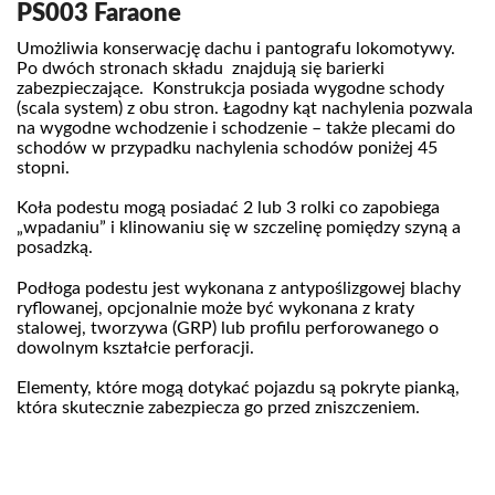
PS003 Faraone
Umożliwia konserwację dachu i pantografu lokomotywy.
Po dwóch stronach składu znajdują się barierki
zabezpieczające. Konstrukcja posiada wygodne schody
(scala system) z obu stron. Łagodny kąt nachylenia pozwala
na wygodne wchodzenie i schodzenie – także plecami do
schodów w przypadku nachylenia schodów poniżej 45
stopni.
Koła podestu mogą posiadać 2 lub 3 rolki co zapobiega
„wpadaniu” i klinowaniu się w szczelinę pomiędzy szyną a
posadzką.
Podłoga podestu jest wykonana z antypoślizgowej blachy
ryflowanej, opcjonalnie może być wykonana z kraty
stalowej, tworzywa (GRP) lub profilu perforowanego o
dowolnym kształcie perforacji.
Elementy, które mogą dotykać pojazdu są pokryte pianką,
która skutecznie zabezpiecza go przed zniszczeniem.