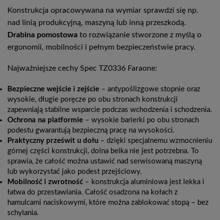
Konstrukcja opracowywana na wymiar sprawdzi się np.
nad linią produkcyjną, maszyną lub inną przeszkodą.
Drabina pomostowa
to rozwiązanie stworzone z myślą o
ergonomii, mobilności i pełnym bezpieczeństwie pracy.
Najważniejsze cechy Spec TZ0336 Faraone:
Bezpieczne wejście i zejście
– antypoślizgowe stopnie oraz
wysokie, długie poręcze po obu stronach konstrukcji
zapewniają stabilne wsparcie podczas wchodzenia i schodzenia.
Ochrona na platformie
– wysokie barierki po obu stronach
podestu gwarantują bezpieczną pracę na wysokości.
Praktyczny prześwit u dołu
– dzięki specjalnemu wzmocnieniu
górnej części konstrukcji, dolna belka nie jest potrzebna. To
sprawia, że całość można ustawić nad serwisowaną maszyną
lub wykorzystać jako podest przejściowy.
Mobilność i zwrotność
– konstrukcja aluminiowa jest lekka i
łatwa do przestawiania. Całość osadzona na kołach z
hamulcami naciskowymi, które można zablokować stopą – bez
schylania.