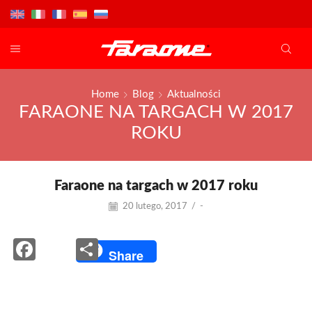
Home
Blog
Aktualności
FARAONE NA TARGACH W 2017
ROKU
Faraone na targach w 2017 roku
20 lutego, 2017
/
-
Facebook
Share
Share