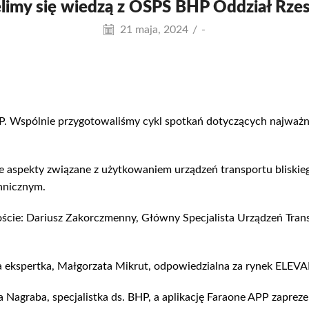
elimy się wiedzą z OSPS BHP Oddział Rze
21 maja, 2024
/
-
. Wspólnie przygotowaliśmy cykl spotkań dotyczących najważn
aspekty związane z użytkowaniem urządzeń transportu bliskie
hnicznym.
ście: Dariusz Zakorczmenny, Główny Specjalista Urządzeń Trans
a ekspertka, Małgorzata Mikrut, odpowiedzialna za rynek ELEVA
a Nagraba, specjalistka ds. BHP, a aplikację Faraone APP zapre