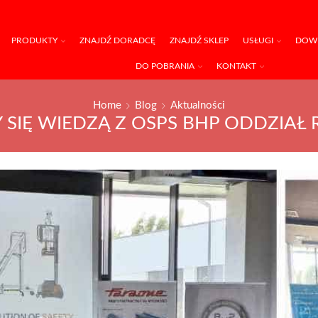
PRODUKTY
ZNAJDŹ DORADCĘ
ZNAJDŹ SKLEP
USŁUGI
DOWI
DO POBRANIA
KONTAKT
Home
Blog
Aktualności
Y SIĘ WIEDZĄ Z OSPS BHP ODDZIAŁ