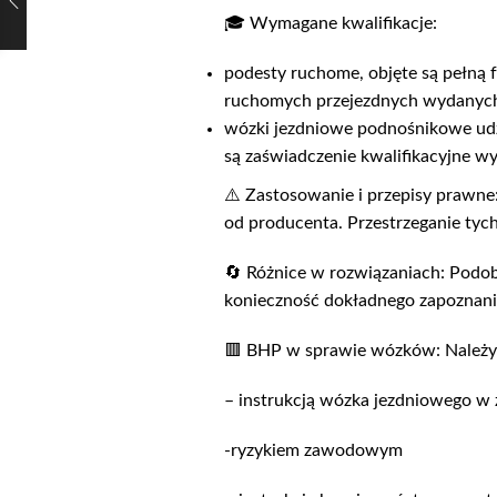
🎓 Wymagane kwalifikacje:
podesty ruchome, objęte są pełną
ruchomych przejezdnych wydanych
wózki jezdniowe podnośnikowe udź
są zaświadczenie kwalifikacyjne w
⚠️ Zastosowanie i przepisy prawne
od producenta. Przestrzeganie tych
🔄 Różnice w rozwiązaniach: Podob
konieczność dokładnego zapoznania
🟥 BHP w sprawie wózków: Należy p
– instrukcją wózka jezdniowego w 
-ryzykiem zawodowym