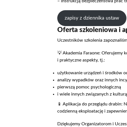
– instrukcją bezpieczeństwa prac 
zapisy z dziennika ustaw
Oferta szkoleniowa i a
Uczestników szkolenia zapoznaliśm
💡 Akademia Faraone: Oferujemy ko
i praktyczne aspekty, tj.:
użytkowanie urządzeń i środków o
analizy wypadków oraz innych inc
pierwszą pomoc psychologiczną
i wiele innych związanych z kultur
📱 Aplikacja do przeglądu drabin: 
codzienną eksploatację i zapewnie
Dziękujemy Organizatorom i Uczes