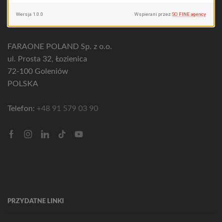
Wiodący producent drabin, rusztowań, podnośników
i produktów specjalnych.
FARAONE POLAND Sp. z o.o.
ul. Prosta 32, Łozienica
72-100 Goleniów
POLSKA
Telefon:
+48 91 579 03 90
Facebook
Instagram
Linkedin
Tik-
Youtube
tok
PRZYDATNE LINKI