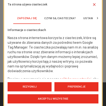
Kupuj więcej. Płać mniej! Kup 5 drabin AK.SC,
a najtańszą otrzymasz 50% taniej!
24 lipca, 2026
...
Czytaj Dalej