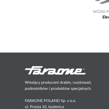
WÓZKI 
Ele
Wiodący producent drabin, rusztowań,
podnośników i produktów specjalnych.
FARAONE POLAND Sp. z o.o.
ul. Prosta 32, Łozienica