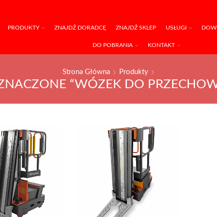
PRODUKTY
ZNAJDŹ DORADCĘ
ZNAJDŹ SKLEP
USŁUGI
DOWI
DO POBRANIA
KONTAKT
Strona Główna
Produkty
ZNACZONE “WÓZEK DO PRZECHOW