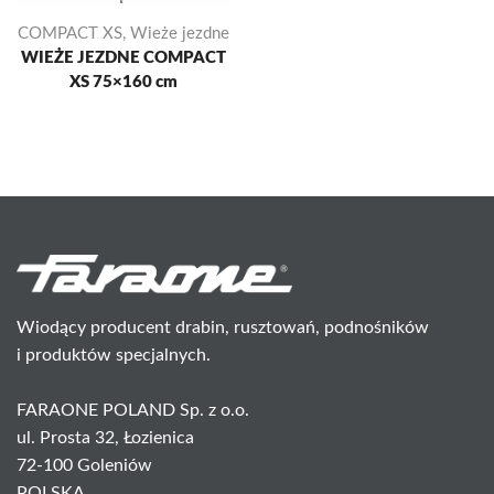
COMPACT XS
,
Wieże jezdne
WIEŻE JEZDNE COMPACT
XS 75×160 cm
Wiodący producent drabin, rusztowań, podnośników
i produktów specjalnych.
FARAONE POLAND Sp. z o.o.
ul. Prosta 32, Łozienica
72-100 Goleniów
POLSKA