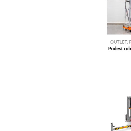
OUTLET
,
P
Podest rob