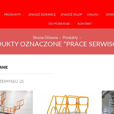
PRODUKTY
ZNAJDŹ DORADCĘ
ZNAJDŹ SKLEP
USŁUGI
DOWI
DO POBRANIA
KONTAKT
Strona Główna
Produkty
UKTY OZNACZONE “PRACE SERWI
ANIE
RZEMYSŁU
(2)