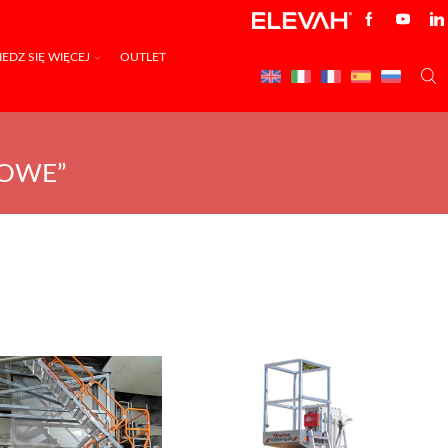
EDZ SIĘ WIĘCEJ
OUTLET
SOWE”