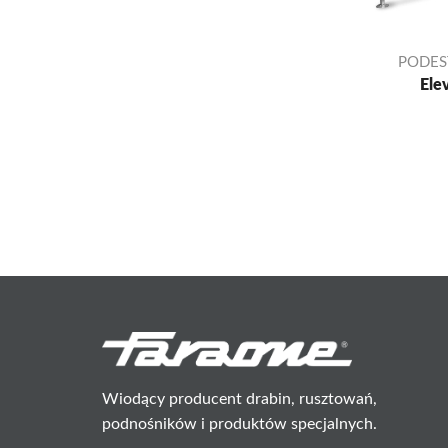
PODES
Ele
Wiodący producent drabin, rusztowań,
podnośników i produktów specjalnych.