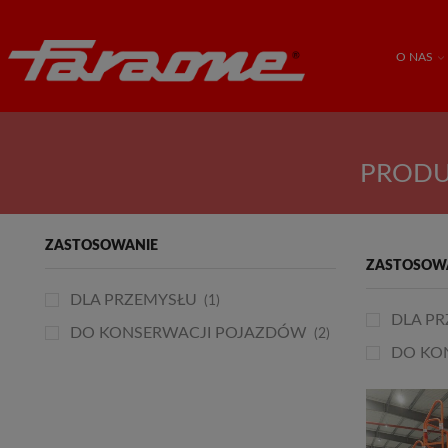
O NAS
PRODU
ZASTOSOWANIE
ZASTOSOW
DLA PRZEMYSŁU
(1)
DLA P
DO KONSERWACJI POJAZDÓW
(2)
DO KO