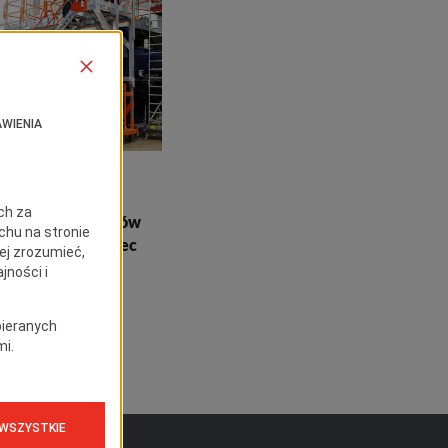
Produkty specjalne
odest roboczy do
wisowania pojazdów
ynowych – kod spec
TZ0172