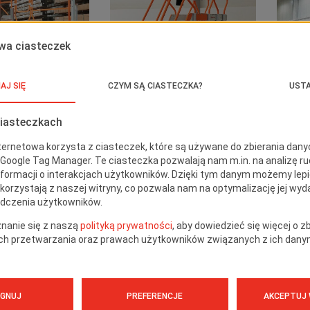
kty specjalne
Produkty specjalne
oczy z regulowaną
Podest roboczy ze
P
cią Spec PK102
składanymi barierkami Spec
ser
PK071
sz