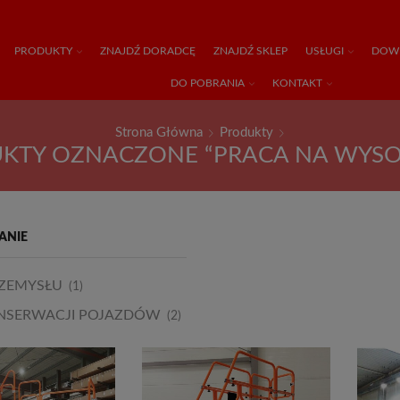
PRODUKTY
ZNAJDŹ DORADCĘ
ZNAJDŹ SKLEP
USŁUGI
DOWI
DO POBRANIA
KONTAKT
Strona Główna
Produkty
KTY OZNACZONE “PRACA NA WYSO
ANIE
RZEMYSŁU
(1)
NSERWACJI POJAZDÓW
(2)