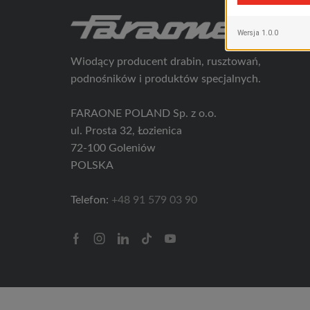
Wiodący producent drabin, rusztowań,
podnośników i produktów specjalnych.
FARAONE POLAND Sp. z o.o.
ul. Prosta 32, Łozienica
72-100 Goleniów
POLSKA
Telefon:
+48 91 579 03 90
Facebook
Instagram
Linkedin
Tik-
Youtube
tok