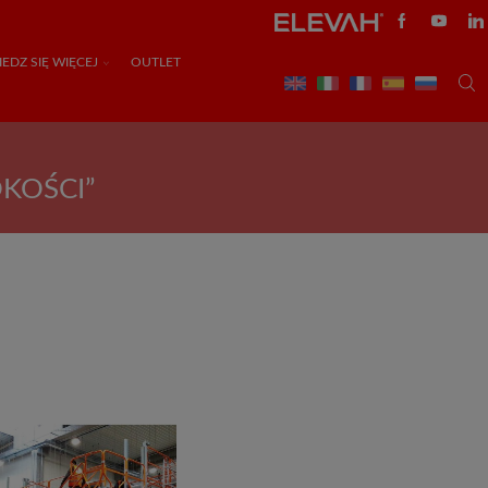
EDZ SIĘ WIĘCEJ
OUTLET
KOŚCI”