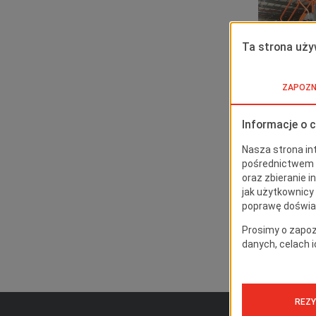
Produ
Podest rob
wysokoś