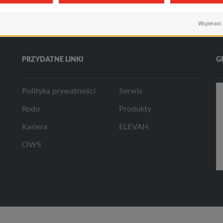
PRZYDATNE LINKI
G
Polityka prywatności
Serwis
Rodo
Produkty
Kariera
ELEVAH
OWS