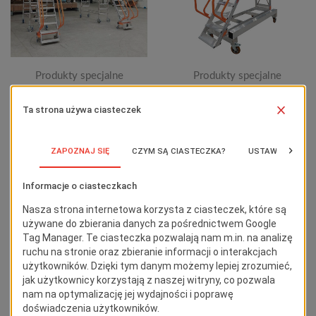
Produkty specjalne
Produkty specjalne
Podest roboczy na bazie
Podest roboczy Scala
wież jezdnych Faraone Spec
System SPEC_RJ236
PK101