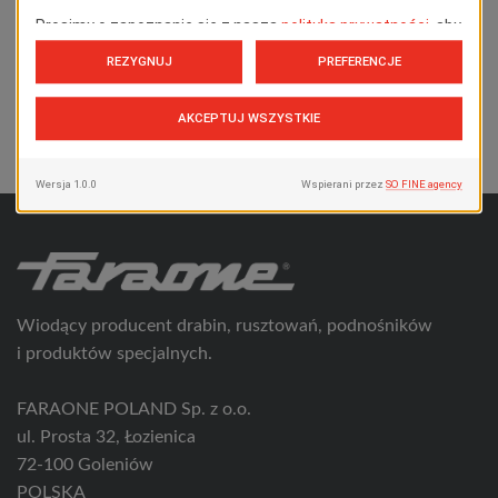
WYBIERZ KONFIGURATOR
SYSTEMU FARAONE
Platforma pomostowa Scala
system SY 45.1
Wiodący producent drabin, rusztowań, podnośników
i produktów specjalnych.
FARAONE POLAND Sp. z o.o.
ul. Prosta 32, Łozienica
72-100 Goleniów
POLSKA