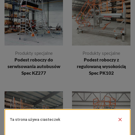
Produkty specjalne
Produkty specjalne
Podest roboczy do
Podest roboczy z
serwisowania autobusów
regulowaną wysokością
Spec KZ277
Spec PK102