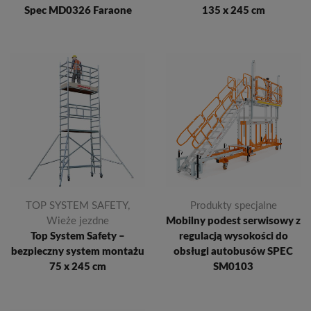
Spec MD0326 Faraone
135 x 245 cm
TOP SYSTEM SAFETY
,
Produkty specjalne
Wieże jezdne
Mobilny podest serwisowy z
Top System Safety –
regulacją wysokości do
bezpieczny system montażu
obsługi autobusów SPEC
75 x 245 cm
SM0103