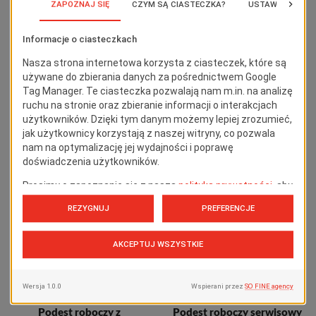
Produkty specjalne
Produkty specjalne
Podest roboczy na bazie
Podest roboczy ze
wież jezdnych Faraone Spec
stabilizatorami Faraone
PK101
Spec TZ0239
Produkty specjalne
Produkty specjalne
Podest roboczy z
Podest roboczy serwisowy