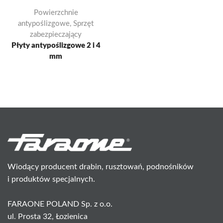
Powierzchnie
antypoślizgowe
,
Sprzęt
zabezpieczający
Płyty antypoślizgowe 2 i 4
mm
Wiodący producent drabin, rusztowań, podnośników
i produktów specjalnych.
FARAONE POLAND Sp. z o.o.
ul. Prosta 32, Łozienica