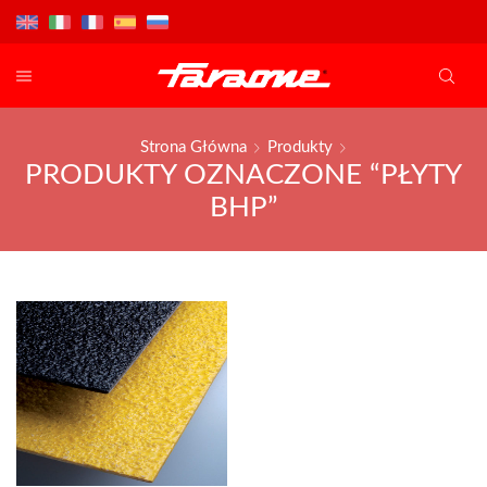
Strona Główna
Produkty
PRODUKTY OZNACZONE “PŁYTY
BHP”