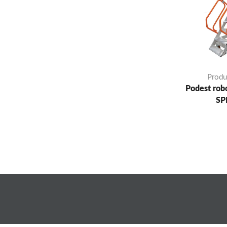
Produ
Podest rob
SP