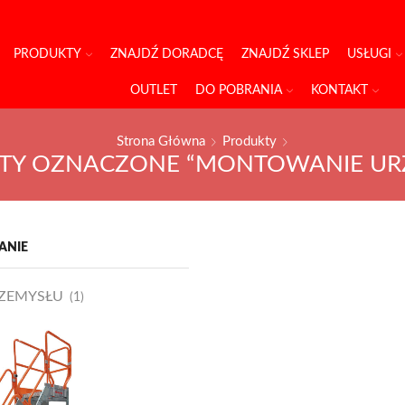
PRODUKTY
ZNAJDŹ DORADCĘ
ZNAJDŹ SKLEP
USŁUGI
OUTLET
DO POBRANIA
KONTAKT
Strona Główna
Produkty
TY OZNACZONE “MONTOWANIE UR
ANIE
RZEMYSŁU
(1)