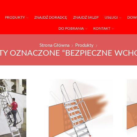
PRODUKTY
ZNAJDŹ DORADCĘ
ZNAJDŹ SKLEP
USŁUGI
DOWI
DO POBRANIA
KONTAKT
Strona Główna
Produkty
Y OZNACZONE “BEZPIECZNE WCH