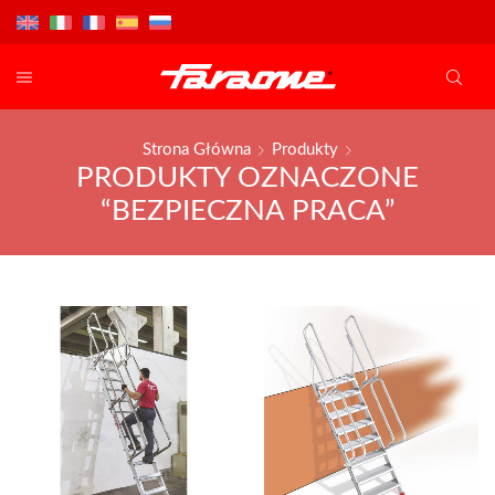
Strona Główna
Produkty
PRODUKTY OZNACZONE
“BEZPIECZNA PRACA”