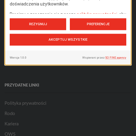
72-100 Goleniów
POLSKA
Telefon:
+48 91 579 03 90
Facebook
Instagram
Linkedin
Tik-
Youtube
tok
PRZYDATNE LINKI
Polityka prywatności
Rodo
Kariera
OWS